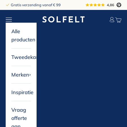
Naar inhoud
Gratis verzending vanaf € 99
solfelt
Navigatiemenu openen
Accountp
Winke
Alle
producten
Tweedekans
Merken
Inspiratie
Vraag
offerte
aan