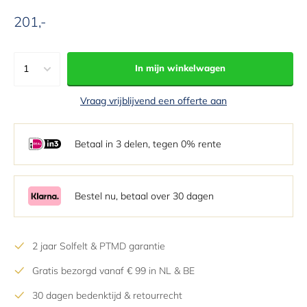
201,-
Aanbiedingsprijs
1
In mijn winkelwagen
1
Vraag vrijblijvend een offerte aan
2
3
Betaal in 3 delen, tegen 0% rente
4
5
6
Bestel nu, betaal over 30 dagen
7
8
2 jaar Solfelt & PTMD garantie
9
Gratis bezorgd vanaf € 99 in NL & BE
10
11
30 dagen bedenktijd & retourrecht