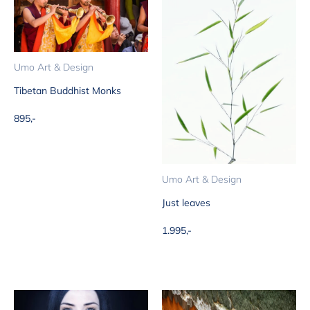
Umo Art & Design
Tibetan Buddhist Monks
Aanbiedingsprijs
895,-
Umo Art & Design
Just leaves
Aanbiedingsprijs
1.995,-