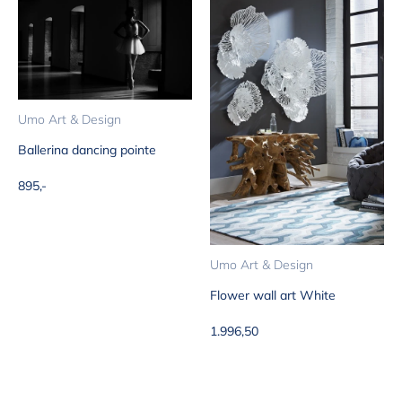
Umo Art & Design
Ballerina dancing pointe
Aanbiedingsprijs
895,-
Umo Art & Design
Flower wall art White
Aanbiedingsprijs
1.996,50