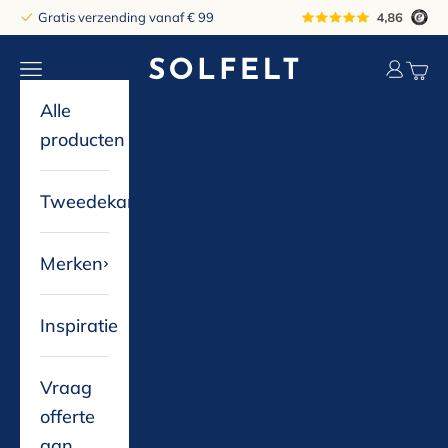
Naar inhoud
Gratis verzending vanaf € 99
solfelt
Navigatiemenu openen
Accountp
Winke
Alle
producten
Tweedekans
Merken
Inspiratie
Vraag
offerte
aan