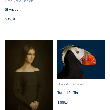
Umo Art & Design
Shyness
Aanbiedingsprijs
595,01
Umo Art & Design
Tufted Puffin
Aanbiedingsprijs
1.995,-