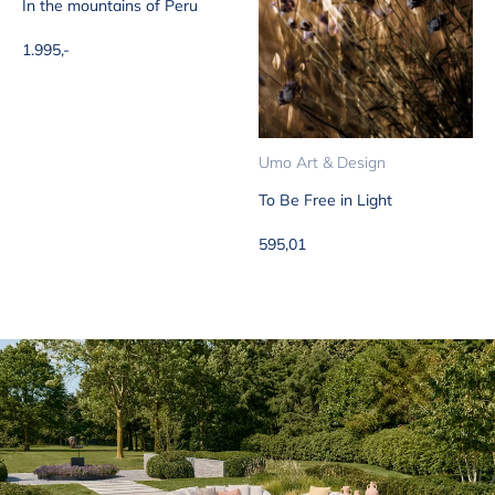
In the mountains of Peru
Aanbiedingsprijs
1.995,-
Umo Art & Design
To Be Free in Light
Aanbiedingsprijs
595,01