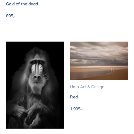
Gold of the dead
Aanbiedingsprijs
895,-
Umo Art & Design
Red
Aanbiedingsprijs
1.995,-