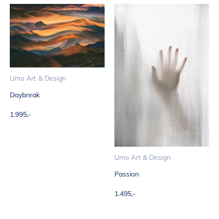
Umo Art & Design
Daybreak
Aanbiedingsprijs
1.995,-
Umo Art & Design
Passion
Aanbiedingsprijs
1.495,-