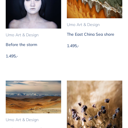
Umo Art & Design
The East China Sea shore
Umo Art & Design
Before the storm
Aanbiedingsprijs
1.495,-
Aanbiedingsprijs
1.495,-
Umo Art & Design