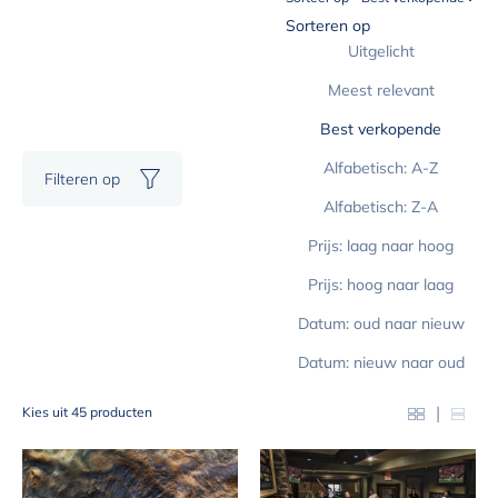
kunstwerk dat perfect past bij jouw interieur, of het nu gaat om
Sorteren op
kunstfotografie, abstracte kunst of een uniek kunstobject.
Uitgelicht
Meest relevant
Best verkopende
Alfabetisch: A-Z
Filteren op
Alfabetisch: Z-A
Prijs: laag naar hoog
Prijs: hoog naar laag
Datum: oud naar nieuw
Datum: nieuw naar oud
|
Kies uit 45 producten