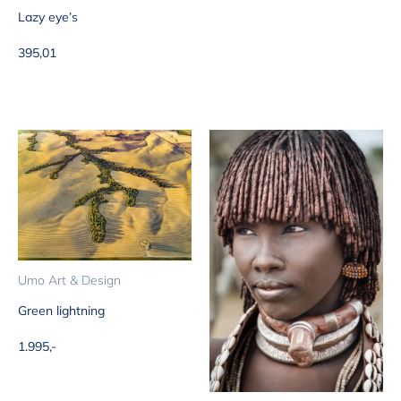
Lazy eye’s
Aanbiedingsprijs
395,01
Umo Art & Design
Green lightning
Aanbiedingsprijs
1.995,-