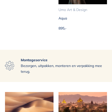
Umo Art & Design
Aqua
Aanbiedingsprijs
895,-
Montageservice
Exclusief assortiment
Uitstekende bezorgservice
Bezorgen, uitpakken, monteren en verpakking mee
terug.