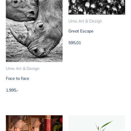
Umo Art & Design
Great Escape
Aanbiedingsprijs
595,01
Umo Art & Design
Face to face
Aanbiedingsprijs
1.995,-