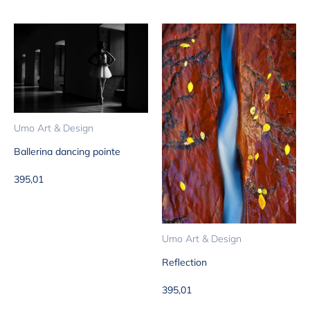
Umo Art & Design
Ballerina dancing pointe
Aanbiedingsprijs
395,01
Umo Art & Design
Reflection
Aanbiedingsprijs
395,01