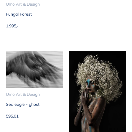
Umo Art & Design
Fungal Forest
Aanbiedingsprijs
1.995,-
Umo Art & Design
Sea eagle - ghost
Aanbiedingsprijs
595,01