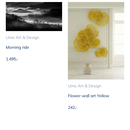
Umo Art & Design
Morning ride
Aanbiedingsprijs
1.495,-
Umo Art & Design
Flower wall art Yellow
Aanbiedingsprijs
242,-