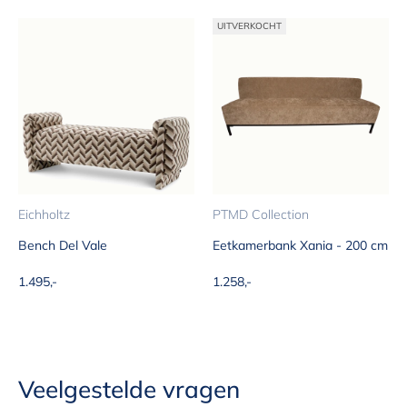
UITVERKOCHT
Eichholtz
PTMD Collection
Bench Del Vale
Eetkamerbank Xania - 200 cm
Aanbiedingsprijs
Aanbiedingsprijs
1.495,-
1.258,-
Veelgestelde vragen