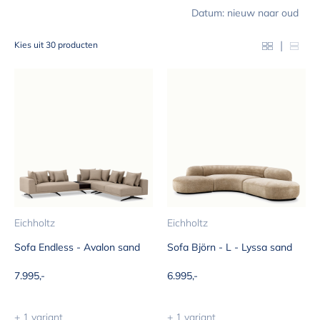
Datum: nieuw naar oud
|
Kies uit 30 producten
Eichholtz
Eichholtz
Sofa Endless - Avalon sand
Sofa Björn - L - Lyssa sand
Aanbiedingsprijs
Aanbiedingsprijs
7.995,-
6.995,-
+ 1 variant
+ 1 variant