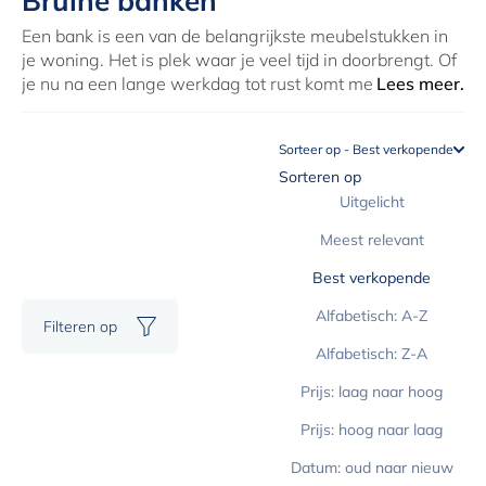
Bruine banken
Een bank is een van de belangrijkste meubelstukken in
je woning. Het is plek waar je veel tijd in doorbrengt. Of
je nu na een lange werkdag tot rust komt met een
Lees meer.
goede serie of een goed boek of met vrienden en familie
van een drankje en een film geniet. Niet alleen comfort
Sorteer op - Best verkopende
is van essentieel belang, maar het oog wil uiteraard ook
Sorteren op
wat! Een prachtige bruine bank zal een ruimte helemaal
afmaken. De neutrale kleur zal naadloos aansluiten in
Uitgelicht
elk interieur. Laat je inspireren door diverse materialen,
Meest relevant
modellen en texturen. Bekijk nu het aanbod van bruine
banken bij Solfelt en geniet snel van je nieuwe aankoop.
Best verkopende
Alfabetisch: A-Z
Filteren op
Alfabetisch: Z-A
Prijs: laag naar hoog
Prijs: hoog naar laag
Datum: oud naar nieuw