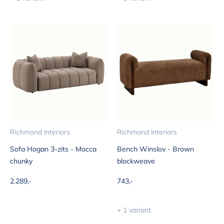
Richmond Interiors
Richmond Interiors
Sofa Hogan 3-zits - Mocca
Bench Winslov - Brown
chunky
blockweave
Aanbiedingsprijs
Aanbiedingsprijs
2.289,-
743,-
+ 1 variant