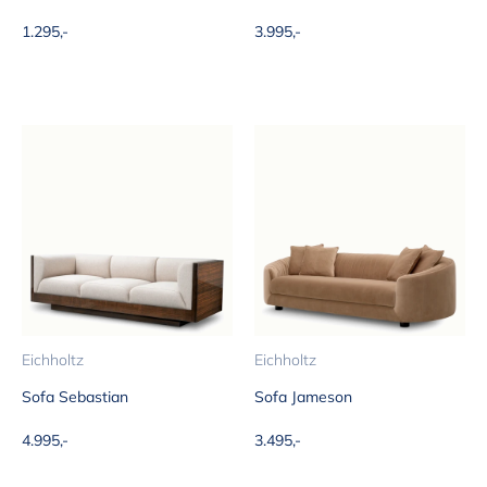
Aanbiedingsprijs
Aanbiedingsprijs
1.295,-
3.995,-
Eichholtz
Eichholtz
Sofa Sebastian
Sofa Jameson
Aanbiedingsprijs
Aanbiedingsprijs
4.995,-
3.495,-