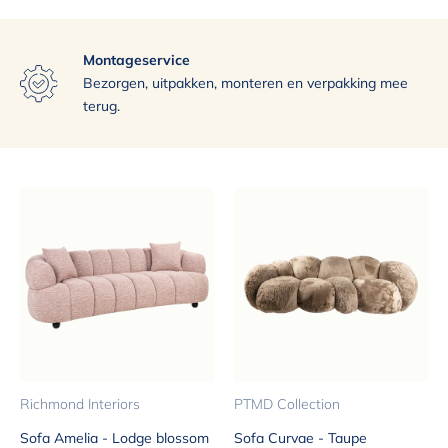
Montageservice
Exclusief assortiment
Uitstekende bezorgservice
Bezorgen, uitpakken, monteren en verpakking mee
terug.
Richmond Interiors
PTMD Collection
Sofa Amelia - Lodge blossom
Sofa Curvae - Taupe