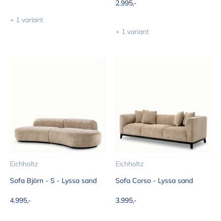
Aanbiedingsprijs
2.995,-
+ 1 variant
+ 1 variant
Eichholtz
Eichholtz
Sofa Björn - S - Lyssa sand
Sofa Corso - Lyssa sand
Aanbiedingsprijs
Aanbiedingsprijs
4.995,-
3.995,-