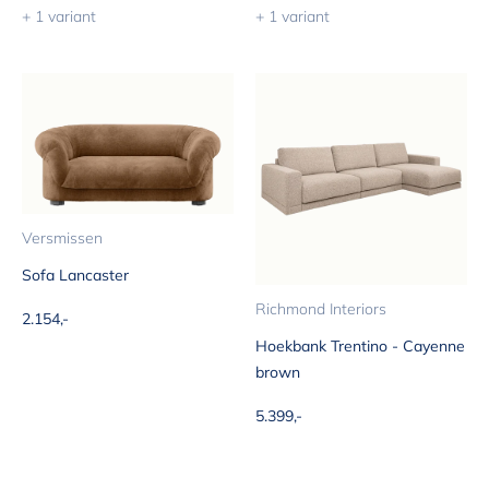
+ 1 variant
+ 1 variant
Versmissen
Sofa Lancaster
Richmond Interiors
Aanbiedingsprijs
2.154,-
Hoekbank Trentino - Cayenne
brown
Aanbiedingsprijs
5.399,-