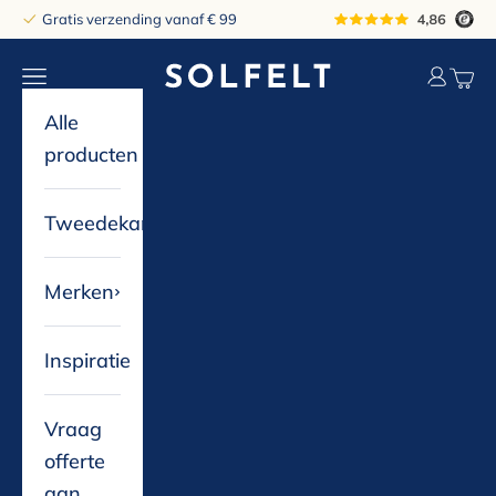
Naar inhoud
Gratis verzending vanaf € 99
solfelt
Navigatiemenu openen
Accountp
Winke
Alle
producten
Tweedekans
Merken
Inspiratie
Vraag
offerte
aan