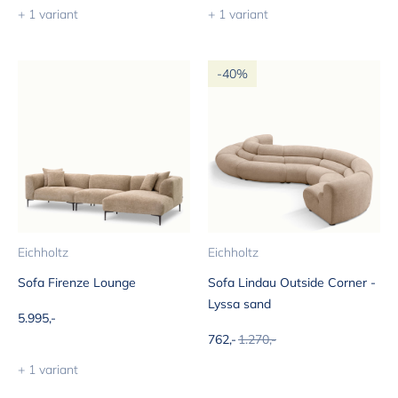
+ 1 variant
+ 1 variant
-40%
Eichholtz
Eichholtz
Sofa Firenze Lounge
Sofa Lindau Outside Corner -
Lyssa sand
Aanbiedingsprijs
5.995,-
Aanbiedingsprijs
Normale prijs
762,-
1.270,-
+ 1 variant