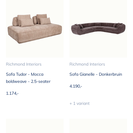
Richmond Interiors
Richmond Interiors
Sofa Tudor - Mocca
Sofa Gianelle - Donkerbruin
boldweave - 2.5-seater
Aanbiedingsprijs
4.190,-
Aanbiedingsprijs
1.174,-
+ 1 variant