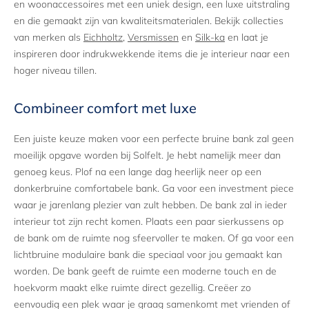
en woonaccessoires met een uniek design, een luxe uitstraling
en die gemaakt zijn van kwaliteitsmaterialen. Bekijk collecties
Wil je eerst komen proefzitten? Maak dan een afspraak bij
van merken als
Eichholtz
,
Versmissen
en
Silk-ka
en laat je
ons om één van de showrooms te bezoeken. Neem contact
inspireren door indrukwekkende items die je interieur naar een
met ons op via 020-2111026 (elke werkdag 8:00 – 21:00,
hoger niveau tillen.
zaterdag & zondag 9:00 – 18:00), spreek ons aan via de
chat of stuur een mailtje naar info@solfelt.nl.
Combineer comfort met luxe
Een juiste keuze maken voor een perfecte bruine bank zal geen
moeilijk opgave worden bij Solfelt. Je hebt namelijk meer dan
genoeg keus. Plof na een lange dag heerlijk neer op een
donkerbruine comfortabele bank. Ga voor een investment piece
waar je jarenlang plezier van zult hebben. De bank zal in ieder
interieur tot zijn recht komen. Plaats een paar sierkussens op
de bank om de ruimte nog sfeervoller te maken. Of ga voor een
lichtbruine modulaire bank die speciaal voor jou gemaakt kan
worden. De bank geeft de ruimte een moderne touch en de
hoekvorm maakt elke ruimte direct gezellig. Creëer zo
eenvoudig een plek waar je graag samenkomt met vrienden of