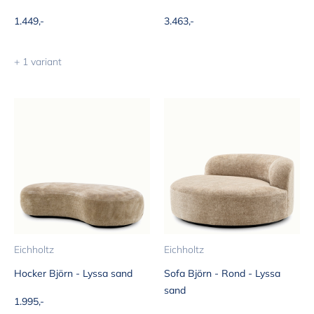
Aanbiedingsprijs
Aanbiedingsprijs
1.449,-
3.463,-
+ 1 variant
Eichholtz
Eichholtz
Hocker Björn - Lyssa sand
Sofa Björn - Rond - Lyssa
sand
Aanbiedingsprijs
1.995,-