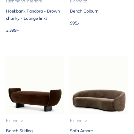
Richmond Interiors
Eichholtz
Hoekbank Pandora - Brown
Bench Colburn
chunky - Lounge links
Aanbiedingsprijs
995,-
Aanbiedingsprijs
3.399,-
Eichholtz
Eichholtz
Bench Stirling
Sofa Amore