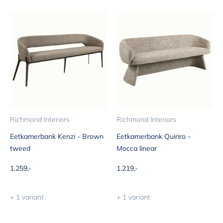
Richmond Interiors
Richmond Interiors
Eetkamerbank Kenzi - Brown
Eetkamerbank Quiriro -
tweed
Mocca linear
Aanbiedingsprijs
Aanbiedingsprijs
1.259,-
1.219,-
+ 1 variant
+ 1 variant