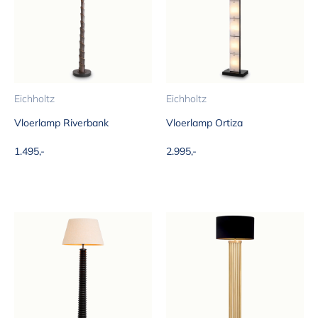
Eichholtz
Eichholtz
Vloerlamp Riverbank
Vloerlamp Ortiza
Aanbiedingsprijs
Aanbiedingsprijs
1.495,-
2.995,-