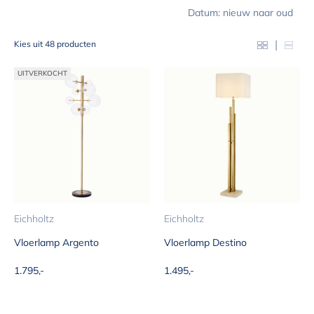
Datum: nieuw naar oud
|
Kies uit 48 producten
UITVERKOCHT
Eichholtz
Eichholtz
Vloerlamp Argento
Vloerlamp Destino
Aanbiedingsprijs
Aanbiedingsprijs
1.795,-
1.495,-