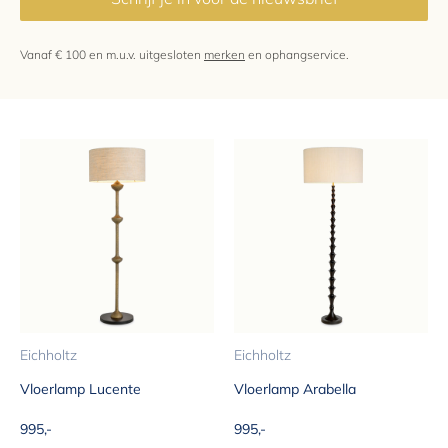
Vanaf € 100 en m.u.v. uitgesloten
merken
en ophangservice.
Eichholtz
Eichholtz
Vloerlamp Lucente
Vloerlamp Arabella
Aanbiedingsprijs
Aanbiedingsprijs
995,-
995,-