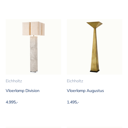
Eichholtz
Eichholtz
Vloerlamp Division
Vloerlamp Augustus
Aanbiedingsprijs
Aanbiedingsprijs
4.995,-
1.495,-