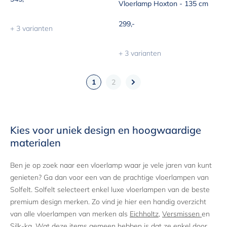
Vloerlamp Hoxton - 135 cm
Aanbiedingsprijs
299,-
+ 3 varianten
+ 3 varianten
1
2
Kies voor uniek design en hoogwaardige
materialen
Ben je op zoek naar een vloerlamp waar je vele jaren van kunt
genieten? Ga dan voor een van de prachtige vloerlampen van
Solfelt. Solfelt selecteert enkel luxe vloerlampen van de beste
premium design merken. Zo vind je hier een handig overzicht
van alle vloerlampen van merken als
Eichholtz
,
Versmissen
en
Silk-ka. Wat deze items gemeen hebben is dat ze enkel door