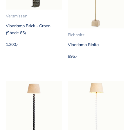
Versmissen
Vloerlamp Brick - Groen
(Shade 85)
Eichholtz
Aanbiedingsprijs
1.200,-
Vloerlamp Rialta
Aanbiedingsprijs
995,-