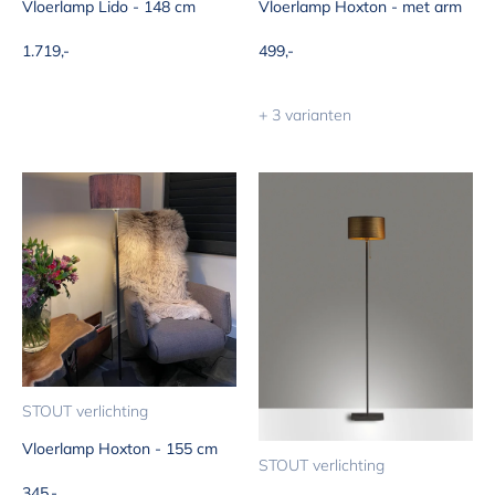
Vloerlamp Lido - 148 cm
Vloerlamp Hoxton - met arm
Aanbiedingsprijs
Aanbiedingsprijs
1.719,-
499,-
+ 3 varianten
STOUT verlichting
Vloerlamp Hoxton - 155 cm
STOUT verlichting
Aanbiedingsprijs
345,-