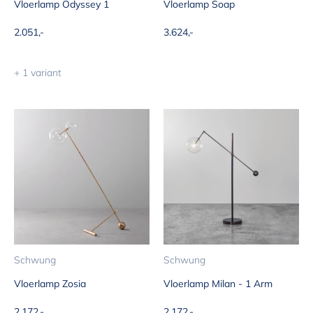
Vloerlamp Odyssey 1
Vloerlamp Soap
Aanbiedingsprijs
Aanbiedingsprijs
2.051,-
3.624,-
+ 1 variant
Schwung
Schwung
Vloerlamp Zosia
Vloerlamp Milan - 1 Arm
Aanbiedingsprijs
Aanbiedingsprijs
2.172,-
2.172,-