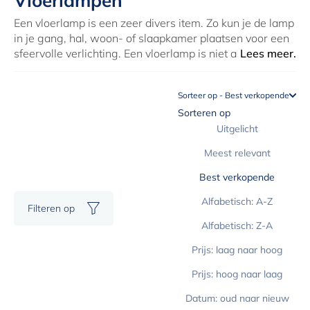
Vloerlampen
Een vloerlamp is een zeer divers item. Zo kun je de lamp
in je gang, hal, woon- of slaapkamer plaatsen voor een
sfeervolle verlichting. Een vloerlamp is niet alleen erg
Lees meer.
praktisch, maar het kan ook als een echt pronkstuk in je
interieur dienen. Ga voor een opvallend design of kies
Sorteer op - Best verkopende
juist voor een model dat naadloos zal aansluiten bij de
Sorteren op
rest van je interieur. De juiste
verlichting
in je woning is
een echte sfeerbepaler, dus ga enkel voor prachtige
Uitgelicht
lampen van een hoogwaardige kwaliteit. Laat je
Meest relevant
inspireren door het ruime assortiment van luxe
vloerlampen bij Solfelt en vind vandaag nog jouw
Best verkopende
nieuwe eyecatcher.
Alfabetisch: A-Z
Filteren op
Alfabetisch: Z-A
Prijs: laag naar hoog
Prijs: hoog naar laag
Datum: oud naar nieuw