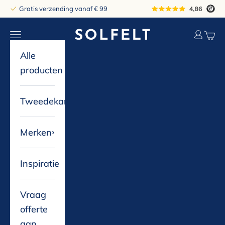
Naar inhoud
Gratis verzending vanaf € 99
solfelt
Navigatiemenu openen
Accountp
Winke
Alle
producten
Tweedekans
Merken
Inspiratie
Vraag
offerte
aan