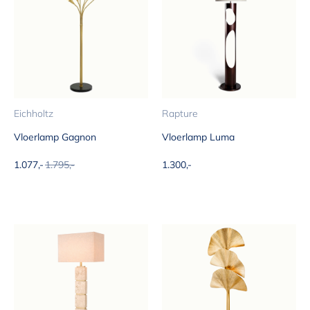
Eichholtz
Rapture
Vloerlamp Gagnon
Vloerlamp Luma
Aanbiedingsprijs
Normale prijs
Aanbiedingsprijs
1.077,-
1.795,-
1.300,-