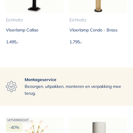
Eichholtz
Eichholtz
Vloerlamp Callao
Vloerlamp Condo - Brass
Aanbiedingsprijs
Aanbiedingsprijs
1.495,-
1.795,-
Montageservice
Exclusief assortiment
Uitstekende bezorgservice
Bezorgen, uitpakken, monteren en verpakking mee
terug.
UITVERKOCHT
-40%