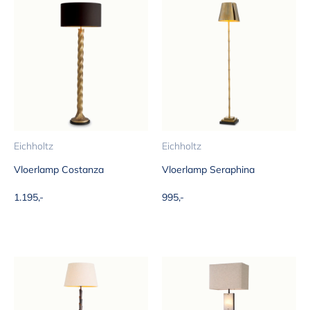
Eichholtz
Eichholtz
Vloerlamp Costanza
Vloerlamp Seraphina
Aanbiedingsprijs
Aanbiedingsprijs
1.195,-
995,-