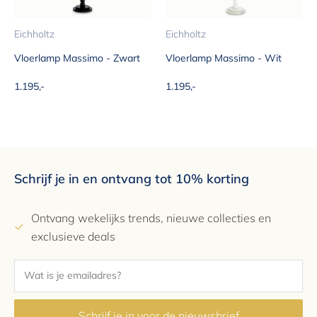
Eichholtz
Eichholtz
Vloerlamp Massimo - Zwart
Vloerlamp Massimo - Wit
Aanbiedingsprijs
Aanbiedingsprijs
1.195,-
1.195,-
Schrijf je in en ontvang tot 10% korting
Ontvang wekelijks trends, nieuwe collecties en
exclusieve deals
Schrijf je in voor de nieuwsbrief