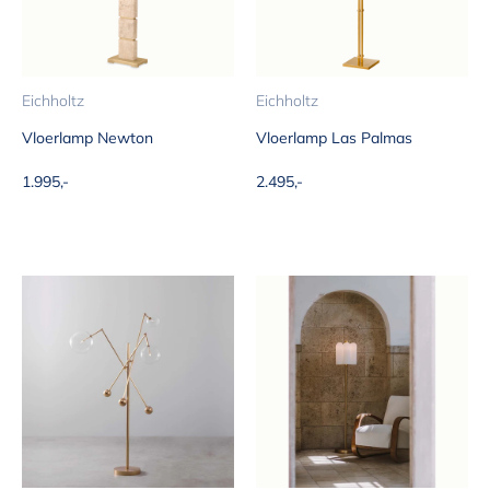
Eichholtz
Eichholtz
Vloerlamp Newton
Vloerlamp Las Palmas
Aanbiedingsprijs
Aanbiedingsprijs
1.995,-
2.495,-