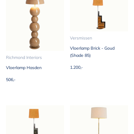
Versmissen
Vloerlamp Brick - Goud
(Shade 85)
Richmond Interiors
Aanbiedingsprijs
1.200,-
Vloerlamp Hasden
Aanbiedingsprijs
506,-