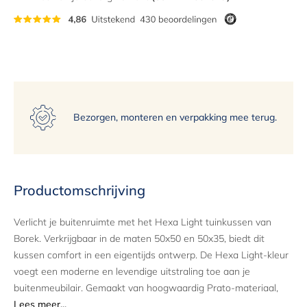
13
14
15
Bezorgen, monteren en verpakking mee terug.
Productomschrijving
Verlicht je buitenruimte met het Hexa Light tuinkussen van
Borek. Verkrijgbaar in de maten 50x50 en 50x35, biedt dit
kussen comfort in een eigentijds ontwerp. De Hexa Light-kleur
voegt een moderne en levendige uitstraling toe aan je
buitenmeubilair. Gemaakt van hoogwaardig Prato-materiaal,
belooft dit kussen duurzaamheid en gemak in onderhoud.
Lees meer...