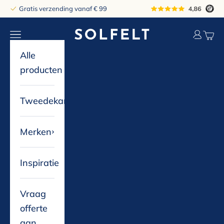
Naar inhoud
Gratis verzending vanaf € 99
solfelt
Navigatiemenu openen
Accountp
Winke
Alle
producten
Tweedekans
Merken
Inspiratie
Vraag
offerte
aan