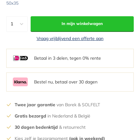
50x35
1
In mijn winkelwagen
1
Vraag vrijblijvend een offerte aan
2
3
Betaal in 3 delen, tegen 0% rente
4
5
6
Bestel nu, betaal over 30 dagen
7
8
Twee jaar garantie
van Borek & SOLFELT
9
Gratis bezorgd
in Nederland & België
10
11
30 dagen bedenktijd
& retourrecht
12
Kies zelf je bezorgmoment
(ook in weekend)