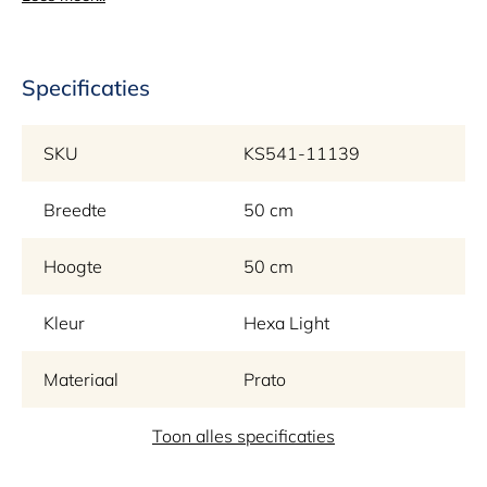
Transformeer je tuin of terras in een stijlvolle en comfortabele
plek om te ontspannen. Met Borek's compromisloze kwaliteit en
trendy design, wordt buitenleven een ervaring die zowel stijlvol
Specificaties
als comfortabel is.
SKU
KS541-11139
Breedte
50 cm
Hoogte
50 cm
Kleur
Hexa Light
Materiaal
Prato
Merk
Toon alles specificaties
Borek tuinmeubelen