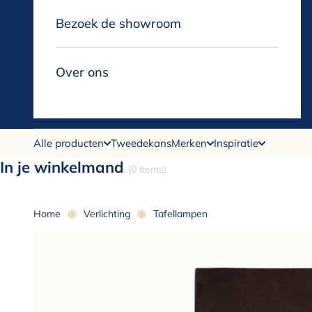
Bezoek de showroom
Over ons
Alle producten
Tweedekans
Merken
Inspiratie
In je winkelmand
(0 items)
Home
Verlichting
Tafellampen