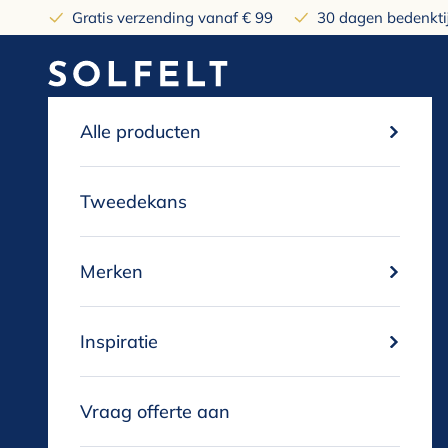
Naar inhoud
Gratis verzending vanaf € 99
30 dagen bedenktij
solfelt
Alle producten
Tweedekans
Merken
Inspiratie
Vraag offerte aan