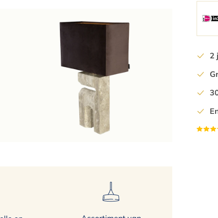
3
4
5
2 
6
Gr
7
8
30
9
En
10
11
12
13
14
15