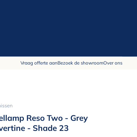
Vraag offerte aan
Bezoek de showroom
Over ons
issen
ellamp Reso Two - Grey
vertine - Shade 23