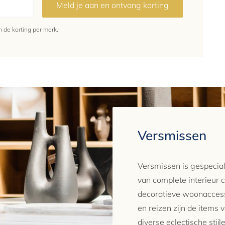
Meld je aan en ontvang korting
de korting per merk.
Versmissen
Versmissen is gespecial
van complete interieur c
decoratieve woonaccesso
en reizen zijn de items
diverse eclectische stij