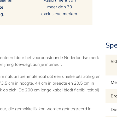
Assortiment van
elle en
meer dan 30
ze
exclusieve merken.
ng.
Spe
presenteerd door het vooraanstaande Nederlandse merk
SK
rfijning toevoegt aan je interieur.
am natuursteenmateriaal dat een unieke uitstraling en
Me
73.5 cm in hoogte, 44 cm in breedte en 20.5 cm in
 op zich. De 200 cm lange kabel biedt flexibiliteit bij
Br
kleur, die gemakkelijk kan worden geïntegreerd in
Die