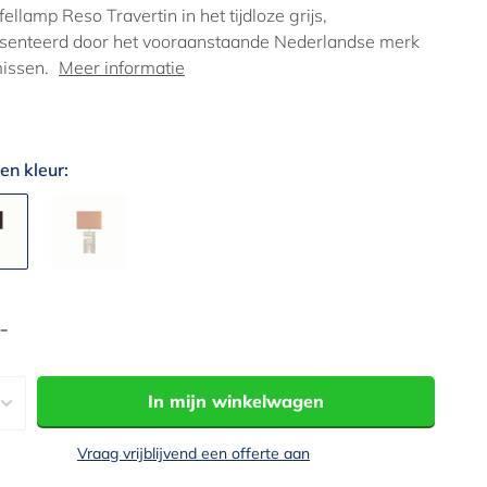
ellamp Reso Travertin in het tijdloze grijs,
senteerd door het vooraanstaande Nederlandse merk
issen.
Meer informatie
en kleur:
-
edingsprijs
In mijn winkelwagen
Vraag vrijblijvend een offerte aan