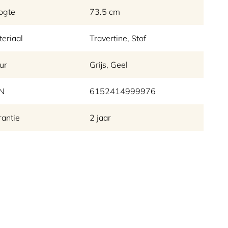
ogte
73.5 cm
eriaal
Travertine, Stof
ur
Grijs, Geel
N
6152414999976
antie
2 jaar