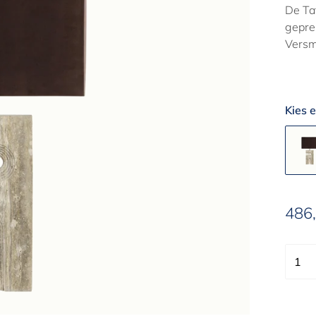
De Taf
gepre
Versm
Kies e
486,
Aanbi
1
1
2