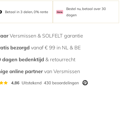
Bestel nu, betaal over 30
Betaal in 3 delen, 0% rente
dagen
jaar
Versmissen & SOLFELT garantie
atis bezorgd
vanaf € 99 in NL & BE
 dagen bedenktijd
& retourrecht
ige online partner
van Versmissen