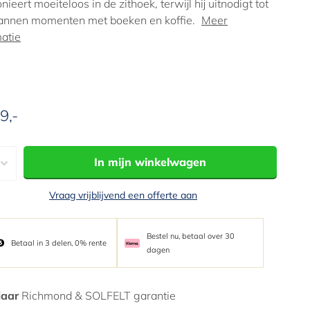
ieert moeiteloos in de zithoek, terwijl hij uitnodigt tot
annen momenten met boeken en koffie.
Meer
matie
9,-
edingsprijs
In mijn winkelwagen
Vraag vrijblijvend een offerte aan
Bestel nu, betaal over 30
Betaal in 3 delen, 0% rente
dagen
jaar
Richmond & SOLFELT garantie