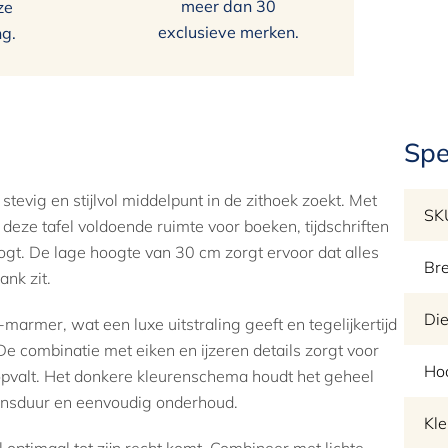
meer dan 30
ze
exclusieve merken.
ng.
Spe
tevig en stijlvol middelpunt in de zithoek zoekt. Met
SK
eze tafel voldoende ruimte voor boeken, tijdschriften
ogt. De lage hoogte van 30 cm zorgt ervoor dat alles
Br
ank zit.
Die
armer, wat een luxe uitstraling geeft en tegelijkertijd
e combinatie met eiken en ijzeren details zorgt voor
Ho
pvalt. Het donkere kleurenschema houdt het geheel
evensduur en eenvoudig onderhoud.
Kle