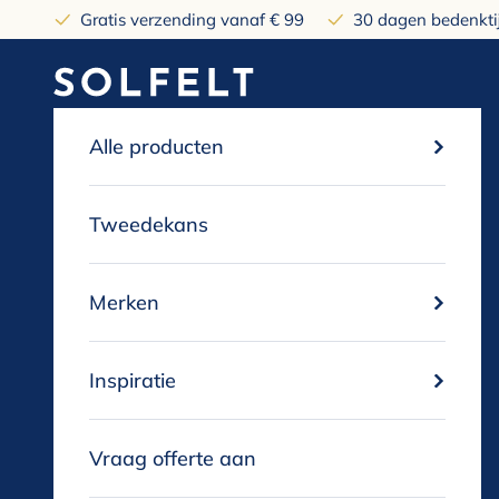
Naar inhoud
Gratis verzending vanaf € 99
30 dagen bedenktij
solfelt
Alle producten
Tweedekans
Merken
Inspiratie
Vraag offerte aan