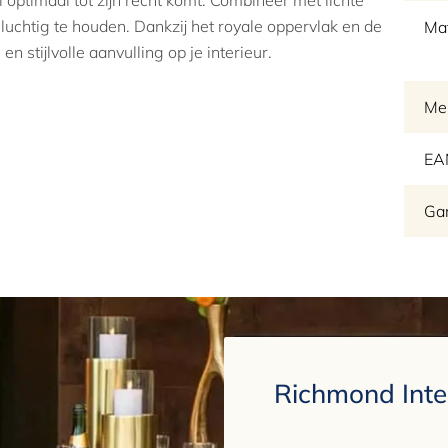
l optimaal tot zijn recht komt. Combineer met lichte
luchtig te houden. Dankzij het royale oppervlak en de
Mat
n stijlvolle aanvulling op je interieur.
Me
EA
Gar
Richmond Interi