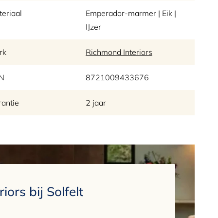
eriaal
Emperador-marmer | Eik |
IJzer
rk
Richmond Interiors
N
8721009433676
antie
2 jaar
ors bij Solfelt