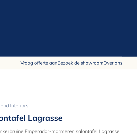
Vraag offerte aan
Bezoek de showroom
Over ons
ond Interiors
ontafel Lagrasse
nkerbruine Emperador-marmeren salontafel Lagrasse