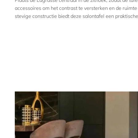
Plaats de Lagrasse centraal in de zithoek, zodat de tafe
accessoires om het contrast te versterken en de ruimte 
stevige constructie biedt deze salontafel een praktische e