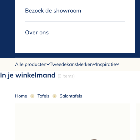
Bezoek de showroom
Over ons
Alle producten
Tweedekans
Merken
Inspiratie
In je winkelmand
(0 items)
Home
Tafels
Salontafels