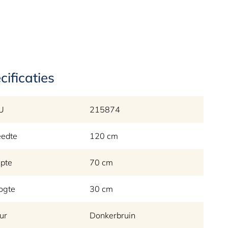
cificaties
U
215874
eedte
120 cm
pte
70 cm
ogte
30 cm
ur
Donkerbruin