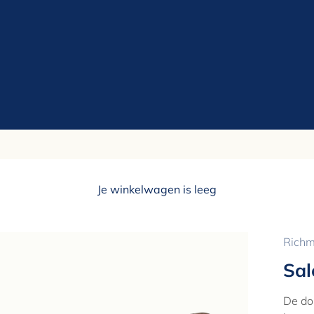
Je winkelwagen is leeg
Richm
Sal
De do