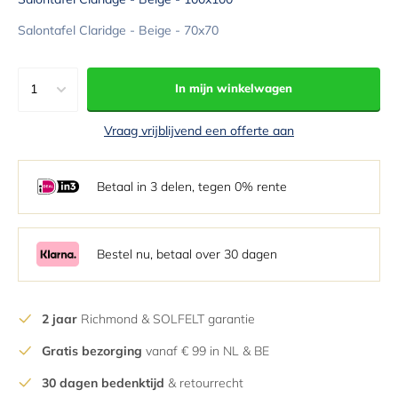
Salontafel Claridge - Beige - 70x70
1
In mijn winkelwagen
1
Vraag vrijblijvend een offerte aan
2
3
Betaal in 3 delen, tegen 0% rente
4
5
6
Bestel nu, betaal over 30 dagen
7
8
2 jaar
Richmond & SOLFELT garantie
9
Gratis bezorging
vanaf € 99 in NL & BE
10
11
30 dagen bedenktijd
& retourrecht