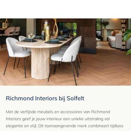
Keramiek
Merk
Richmond Interiors
EAN
8721009435465
Garantie
2 jaar
Richmond Interiors bij Solfelt
Met de verfijnde meubels en accessoires van Richmond
Interiors geef je jouw interieur een unieke uitstraling vol
elegantie en stijl. Dit toonaangevende merk combineert tijdloos