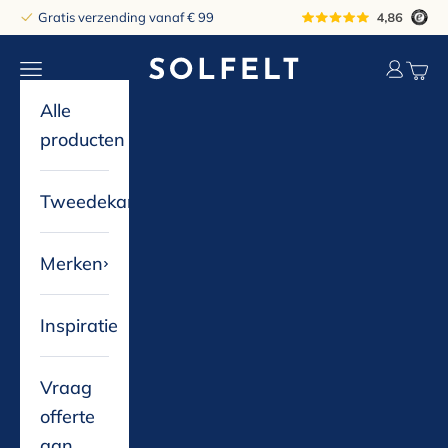
Naar inhoud
Gratis verzending vanaf € 99
solfelt
Navigatiemenu openen
Accountp
Winke
Alle
producten
Tweedekans
Merken
Inspiratie
Vraag
offerte
aan