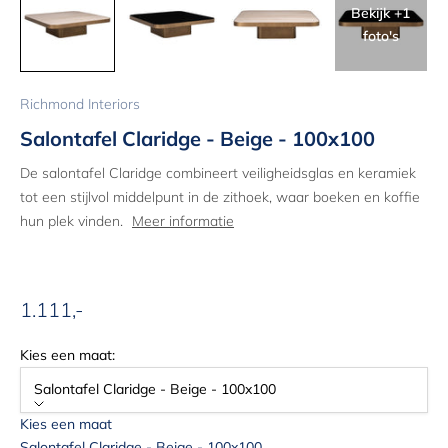
Bekijk +1
foto's
Richmond Interiors
Salontafel Claridge - Beige - 100x100
De salontafel Claridge combineert veiligheidsglas en keramiek
tot een stijlvol middelpunt in de zithoek, waar boeken en koffie
hun plek vinden.
Meer informatie
1.111,-
Aanbiedingsprijs
Kies een maat:
Salontafel Claridge - Beige - 100x100
Kies een maat
Salontafel Claridge - Beige - 100x100