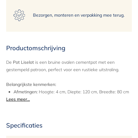
Bezorgen, monteren en verpakking mee terug.
Productomschrijving
De
Pot Liselot
is een bruine ovalen cementpot met een
gestempeld patroon, perfect voor een rustieke uitstraling.
Belangrijkste kenmerken:
Afmetingen:
Hoogte: 4 cm, Diepte: 120 cm, Breedte: 80 cm
Lees meer...
Materiaal:
Cement
Kleur:
Bruin
Ideaal voor:
Woonaccessoires
Garantie:
2 jaar
Specificaties
Een uitstekende keuze voor het toevoegen van een natuurlijke