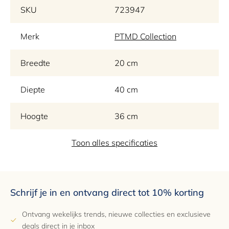
toets aan uw decor.
SKU
723947
Merk
PTMD Collection
Breedte
20 cm
Diepte
40 cm
Hoogte
36 cm
EAN
Toon alles specificaties
8720014999528
Garantie
2 jaar
Schrijf je in en ontvang direct tot 10% korting
Ontvang wekelijks trends, nieuwe collecties en exclusieve
deals direct in je inbox