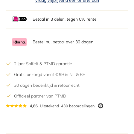
Vraag vrijblijvend een offerte aan
2
3
Betaal in 3 delen, tegen 0% rente
4
5
6
Bestel nu, betaal over 30 dagen
7
8
2 jaar Solfelt & PTMD garantie
9
Gratis bezorgd vanaf € 99 in NL & BE
10
11
30 dagen bedenktijd & retourrecht
12
Officieel partner van PTMD
13
14
15