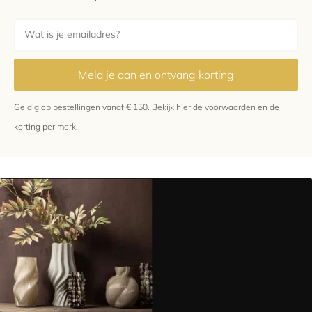
Meld je aan en ontvang korting
Geldig op bestellingen vanaf € 150.
Bekijk hier
de voorwaarden en de
korting per merk.