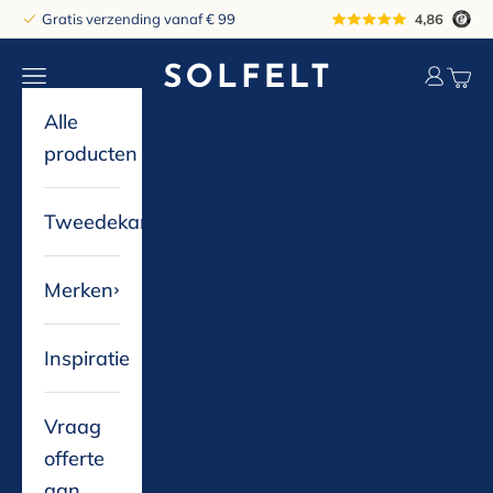
Naar inhoud
Gratis verzending vanaf € 99
solfelt
Navigatiemenu openen
Accountp
Winke
Alle
producten
Tweedekans
Merken
Inspiratie
Vraag
offerte
aan