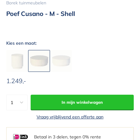
Borek tuinmeubelen
Poef Cusano - M - Shell
Kies een maat:
1.249,-
Aanbiedingsprijs
1
In mijn winkelwagen
1
Vraag vrijblijvend een offerte aan
2
3
Betaal in 3 delen, tegen 0% rente