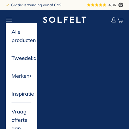
Naar inhoud
Gratis verzending vanaf € 99
solfelt
Navigatiemenu openen
Accountp
Winke
Alle
producten
Tweedekans
Merken
Inspiratie
Vraag
offerte
aan