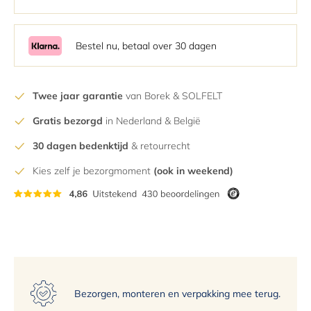
4
5
6
Bestel nu, betaal over 30 dagen
7
8
Twee jaar garantie
van Borek & SOLFELT
9
Gratis bezorgd
in Nederland & België
10
11
30 dagen bedenktijd
& retourrecht
12
Kies zelf je bezorgmoment
(ook in weekend)
13
14
15
Bezorgen, monteren en verpakking mee terug.