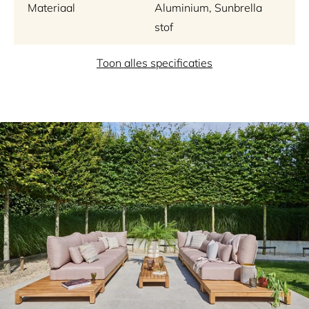
Materiaal
Aluminium, Sunbrella
stof
Parasolvoet
Toon alles specificaties
Exclusief
Merk
SUNS tuinmeubelen
Garantie
5 jaar