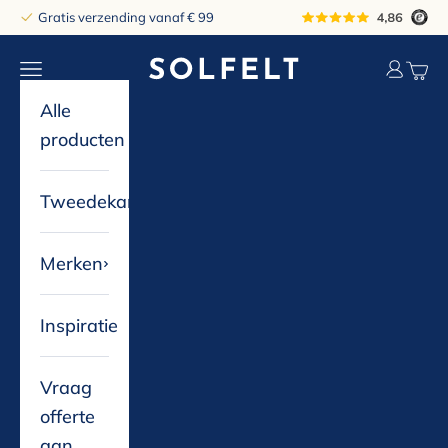
Naar inhoud
Gratis verzending vanaf € 99
solfelt
Navigatiemenu openen
Accountp
Winke
Alle
producten
Tweedekans
Merken
Inspiratie
Vraag
offerte
aan