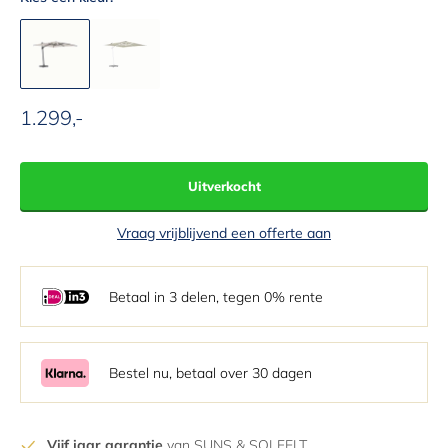
1.299,-
Aanbiedingsprijs
Uitverkocht
Vraag vrijblijvend een offerte aan
Betaal in 3 delen, tegen 0% rente
Bestel nu, betaal over 30 dagen
Vijf jaar garantie
van SUNS & SOLFELT