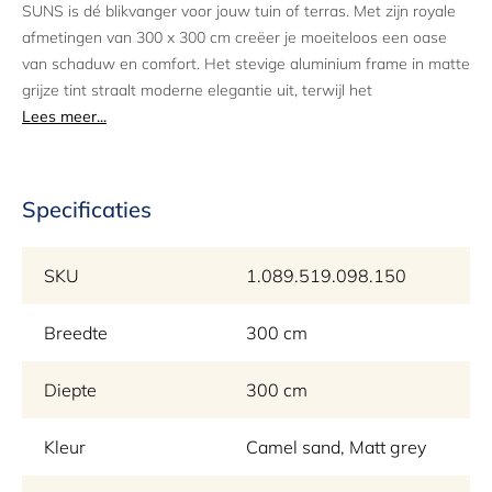
SUNS is dé blikvanger voor jouw tuin of terras. Met zijn royale
afmetingen van 300 x 300 cm creëer je moeiteloos een oase
van schaduw en comfort. Het stevige aluminium frame in matte
grijze tint straalt moderne elegantie uit, terwijl het
hoogwaardige doek in de warme kleur Camel Sand een
Lees meer...
uitnodigende sfeer toevoegt. Deze parasol is niet alleen een
lust voor het oog, maar ook ontworpen voor duurzaamheid en
gebruiksgemak. Laat je inspireren door de volledige collectie
Specificaties
parasols op Solfelt.nl en ontdek hoe je jouw buitenruimte naar
een hoger niveau tilt.
SKU
1.089.519.098.150
De parasol wordt exclusief voet geleverd en met hoes.
Breedte
300 cm
Diepte
300 cm
Kleur
Camel sand, Matt grey