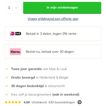
1
In mijn winkelwagen
1
Vraag vrijblijvend een offerte aan
2
3
Betaal in 3 delen, tegen 0% rente
4
5
6
Bestel nu, betaal over 30 dagen
7
8
Twee jaar garantie
van Max & Luuk
9
Gratis bezorgd
in Nederland & België
10
11
30 dagen bedenktijd
& retourrecht
12
Kies zelf je bezorgmoment
(ook in weekend)
13
14