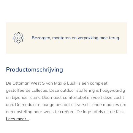
15
Bezorgen, monteren en verpakking mee terug.
Productomschrijving
De Ottoman West S van Max & Luuk is een compleet
gestoffeerde collectie. Deze outdoor stoffering is hoogwaardig
en bijzonder sterk. Daarnaast comfortabel en voelt deze zacht
aan. De modulaire lounge bestaat uit verschillende modules om
een opstelling naar wens te creëren. De lage tafels uit de Kick
collectie kunnen er goed bij worden gecombineerd.
Lees meer...