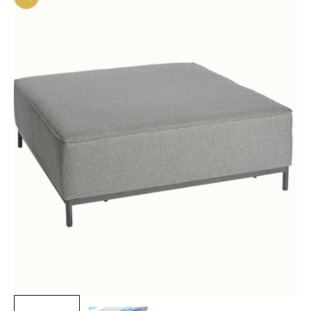
In-/uitzoomen