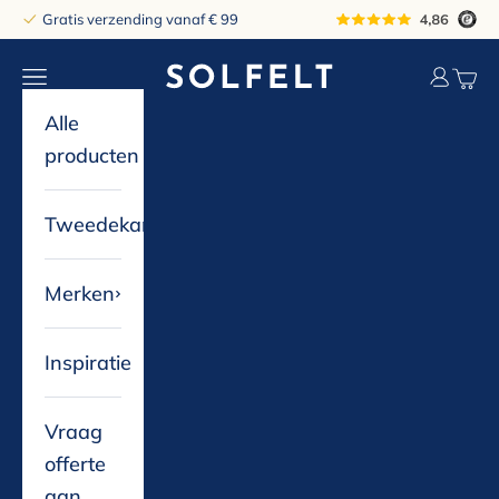
Naar inhoud
Gratis verzending vanaf € 99
solfelt
Navigatiemenu openen
Accountp
Winke
Alle
producten
Tweedekans
Merken
Inspiratie
Vraag
offerte
aan