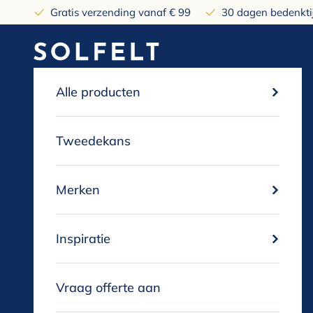
Naar inhoud
Gratis verzending vanaf € 99
30 dagen bedenktij
solfelt
Alle producten
Tweedekans
Merken
Inspiratie
Vraag offerte aan