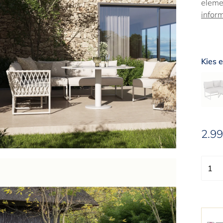
eleme
infor
Kies e
2.99
Aanbi
1
1
2
3