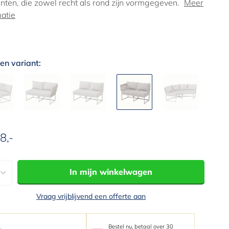
nten, die zowel recht als rond zijn vormgegeven.
Meer
matie
en variant:
8,-
edingsprijs
In mijn winkelwagen
Vraag vrijblijvend een offerte aan
Bestel nu, betaal over 30