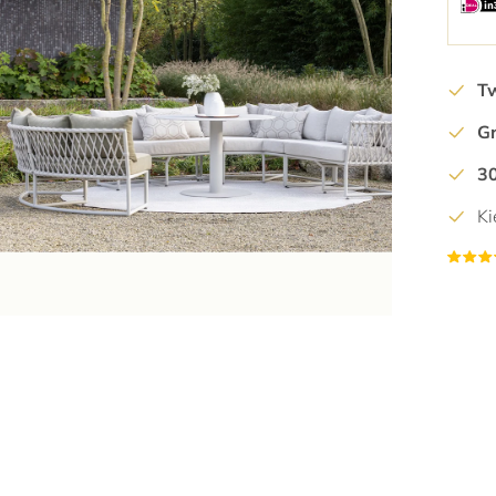
4
5
Tw
6
Gr
7
8
30
9
Ki
10
11
12
13
14
15