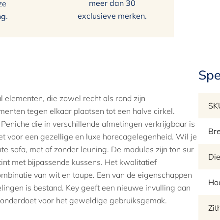
meer dan 30
ze
exclusieve merken.
ng.
Spe
l elementen, die zowel recht als rond zijn
SK
enten tegen elkaar plaatsen tot een halve cirkel.
Peniche die in verschillende afmetingen verkrijgbaar is
Br
oet voor een gezellige en luxe horecagelegenheid. Wil je
chte sofa, met of zonder leuning. De modules zijn ton sur
Die
int met bijpassende kussens. Het kwalitatief
ombinatie van wit en taupe. Een van de eigenschappen
Ho
lingen is bestand. Key geeft een nieuwe invulling aan
iet onderdoet voor het geweldige gebruiksgemak.
Zit