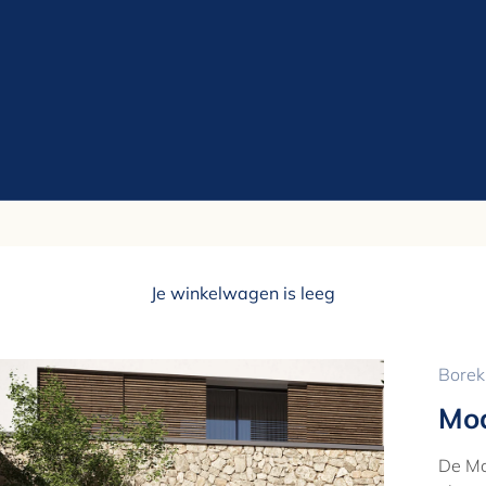
Je winkelwagen is leeg
Borek
Mod
De Mod