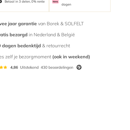
Betaal in 3 delen, 0% rente
dagen
ee jaar garantie
van Borek & SOLFELT
atis bezorgd
in Nederland & België
 dagen bedenktijd
& retourrecht
es zelf je bezorgmoment
(ook in weekend)