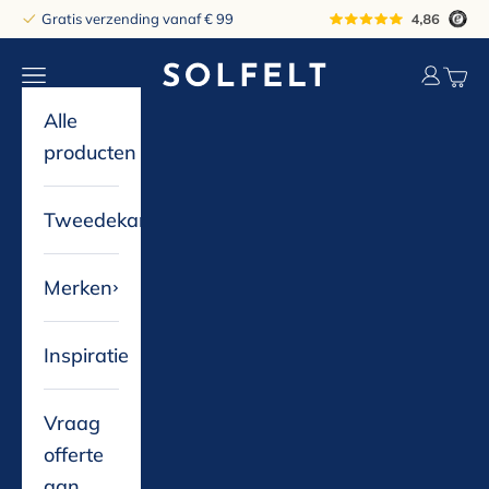
Naar inhoud
Gratis verzending vanaf € 99
solfelt
Navigatiemenu openen
Accountp
Winke
Alle
producten
Tweedekans
Merken
Inspiratie
Vraag
offerte
aan