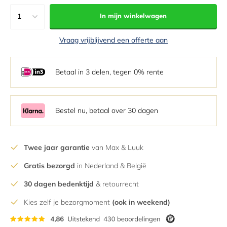
1
In mijn winkelwagen
1
Vraag vrijblijvend een offerte aan
2
3
Betaal in 3 delen, tegen 0% rente
4
5
6
Bestel nu, betaal over 30 dagen
7
8
Twee jaar garantie
van Max & Luuk
9
Gratis bezorgd
in Nederland & België
10
11
30 dagen bedenktijd
& retourrecht
12
Kies zelf je bezorgmoment
(ook in weekend)
13
14