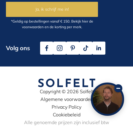
Ja, ik schrijf me in!
*Geldig op bestellingen vanaf € 150.
Bekijk hier
de
voorwaarden en de korting per merk.
Volg ons
Copyright © 2026 Solfelt
Algemene voorwaarden
Privacy Policy
Cookiebeleid
Alle genoemde prijzen zijn inclusief btw