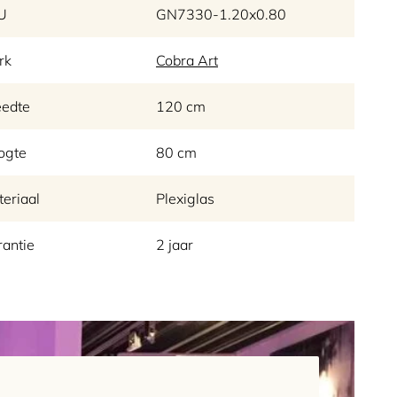
U
GN7330-1.20x0.80
rk
Cobra Art
eedte
120 cm
ogte
80 cm
eriaal
Plexiglas
antie
2 jaar