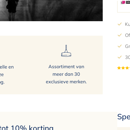
4
5
Ku
6
Of
7
8
Gr
9
30
10
Assortiment van
elle en
11
meer dan 30
ze
12
exclusieve merken.
ng.
13
14
15
Spe
 tot 10% korting