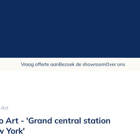
Vraag offerte aan
Bezoek de showroom
Over ons
 Art
o Art - 'Grand central station
 York'