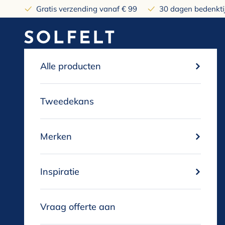
Naar inhoud
Gratis verzending vanaf € 99
30 dagen bedenktij
solfelt
Alle producten
Tweedekans
Merken
Inspiratie
Vraag offerte aan