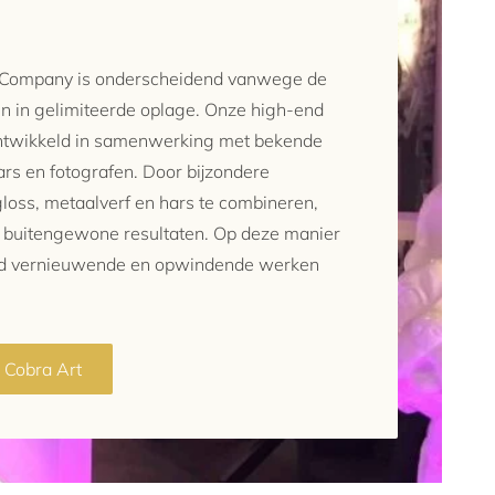
t Company is onderscheidend vanwege de
n in gelimiteerde oplage. Onze high-end
 ontwikkeld in samenwerking met bekende
ars en fotografen. Door bijzondere
gloss, metaalverf en hars te combineren,
n buitengewone resultaten. Op deze manier
d vernieuwende en opwindende werken
n Cobra Art