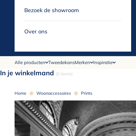
Bezoek de showroom
Over ons
Alle producten
Tweedekans
Merken
Inspiratie
In je winkelmand
(0 items)
Home
Woonaccessoires
Prints