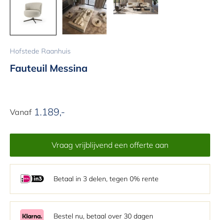
Hofstede Raanhuis
Fauteuil Messina
1.189,-
Aanbiedingsprijs
Vanaf
Vraag vrijblijvend een offerte aan
Betaal in 3 delen, tegen 0% rente
Bestel nu, betaal over 30 dagen