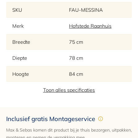
SKU
FAU-MESSINA
Merk
Hofstede Raanhuis
Breedte
75 cm
Diepte
78 cm
Hoogte
84 cm
Zithoogte
Toon alles specificaties
46 cm
Zitdiepte
56 cm
Inclusief gratis Montageservice
Materiaal
Stof, Leer
Max & Sebas komen dit product bij je thuis bezorgen, uitpakken,
monteren en nemen de verpakking mee.
Kleur
Elke kleur mogelijk