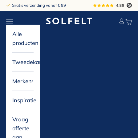
Naar inhoud
Gratis verzending vanaf € 99
solfelt
Navigatiemenu openen
Accountp
Winke
Alle
producten
Tweedekans
Merken
Inspiratie
Vraag
offerte
aan