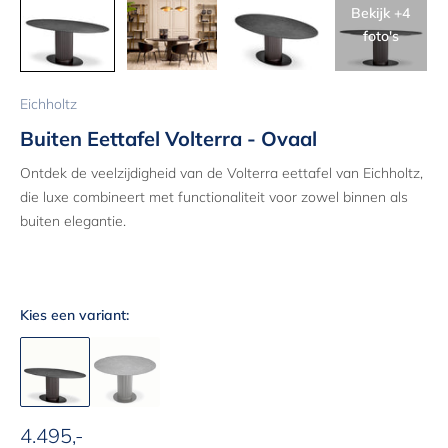
Bekijk +4
foto's
Eichholtz
Buiten Eettafel Volterra - Ovaal
Ontdek de veelzijdigheid van de Volterra eettafel van Eichholtz,
die luxe combineert met functionaliteit voor zowel binnen als
buiten elegantie.
Kies een variant:
4.495,-
Aanbiedingsprijs