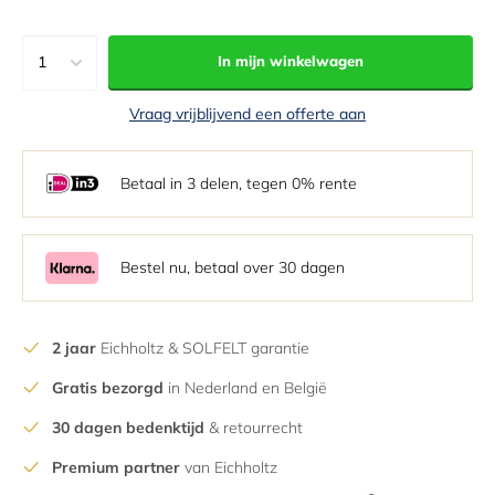
1
In mijn winkelwagen
1
Vraag vrijblijvend een offerte aan
2
3
Betaal in 3 delen, tegen 0% rente
4
5
6
Bestel nu, betaal over 30 dagen
7
8
2 jaar
Eichholtz & SOLFELT garantie
9
Gratis bezorgd
in Nederland en België
10
11
30 dagen bedenktijd
& retourrecht
12
Premium partner
van Eichholtz
13