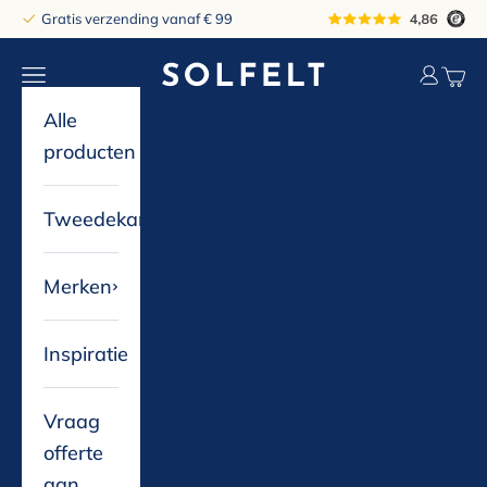
Naar inhoud
Gratis verzending vanaf € 99
solfelt
Navigatiemenu openen
Accountp
Winke
Alle
producten
Tweedekans
Merken
Inspiratie
Vraag
offerte
aan