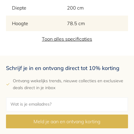
Diepte
200 cm
Hoogte
78.5 cm
Materiaal
Toon alles specificaties
Faux Marmer, Metaal
Kleur
Brons
Schrijf je in en ontvang direct tot 10% korting
EAN
8720875141258
Ontvang wekelijks trends, nieuwe collecties en exclusieve
Garantie
2 jaar
deals direct in je inbox
Meld je aan en ontvang korting