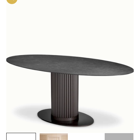
In-/uitzoomen