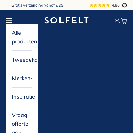
Naar inhoud
Gratis verzending vanaf € 99
solfelt
Navigatiemenu openen
Accountp
Winke
Alle
producten
Tweedekans
Merken
Inspiratie
Vraag
offerte
aan