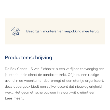
15
Bezorgen, monteren en verpakking mee terug.
Productomschrijving
De Box Cabas - S van Eichholtz is een verfijnde toevoeging aan
je interieur die direct de aandacht trekt. Of je nu een rustige
avond in de woonkamer doorbrengt of een etentje organiseert,
deze opbergbox biedt een stijlvol accent dat nieuwsgierigheid
wekt. Het geometrische patroon in zwart-wit creëert een
optische illusie die elke ruimte een speelse twist geeft.
Lees meer...
Het ontwerp van de Cabas S Box is uitgevoerd in harsinleg,