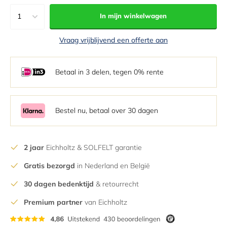
1
In mijn winkelwagen
1
Vraag vrijblijvend een offerte aan
2
3
Betaal in 3 delen, tegen 0% rente
4
5
6
Bestel nu, betaal over 30 dagen
7
8
2 jaar
Eichholtz & SOLFELT garantie
9
Gratis bezorgd
in Nederland en België
10
11
30 dagen bedenktijd
& retourrecht
12
Premium partner
van Eichholtz
13
14