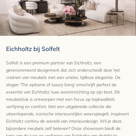
Eichholtz bij Solfelt
Solfelt is een premium partner van Eichholtz, een
gerenommeerd designmerk dat zich onderscheidt door het
creëren van meubels met een unieke, tijdloze elegantie. De
slogan 'The epitome of luxury living' omschrijft perfect de
essentie van Eichholtz: luxe wooninrichting op zijn best. Elk
meubelstuk is ontworpen met een focus op topkwaliteit,
verfijning en comfort. Met een uitgebreide collectie die
uiteenlopende, iconische interieurstijlen weerspiegelt, inspireert
Eichholtz continu de wereld van interieurdesign. Wil je deze
bijzondere meubels zelf beleven? Onze showroom biedt de
kans om de luxe en verfijning van Eichholtz van dichtbij te