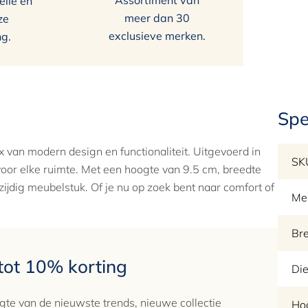
Assortiment van
elle en
meer dan 30
ze
exclusieve merken.
ng.
Spe
van modern design en functionaliteit. Uitgevoerd in
SK
voor elke ruimte. Met een hoogte van 9.5 cm, breedte
ijdig meubelstuk. Of je nu op zoek bent naar comfort of
Me
Br
 tot 10% korting
Die
gte van de nieuwste trends, nieuwe collectie
Ho