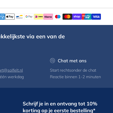
kkelijkste via een van de
Chat met ons
rt@solfelt.nl
Start rechtsonder de chat
 één werkdag
Reactie binnen 1-2 minuten
Schrijf je in en ontvang tot 10%
korting op je eerste bestelling*