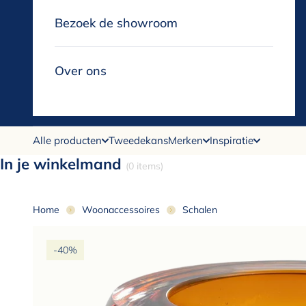
Bezoek de showroom
Over ons
Alle producten
Tweedekans
Merken
Inspiratie
In je winkelmand
(0 items)
Home
Woonaccessoires
Schalen
-40%