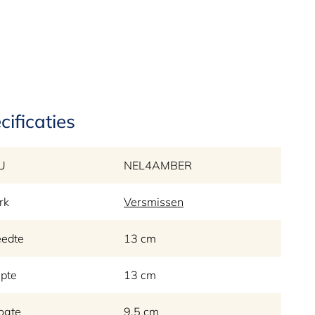
cificaties
U
NEL4AMBER
rk
Versmissen
eedte
13 cm
pte
13 cm
ogte
9.5 cm