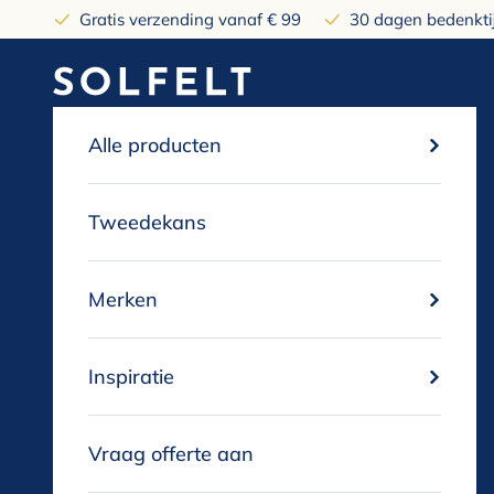
Naar inhoud
Gratis verzending vanaf € 99
30 dagen bedenktij
solfelt
Alle producten
Tweedekans
Merken
Inspiratie
Vraag offerte aan