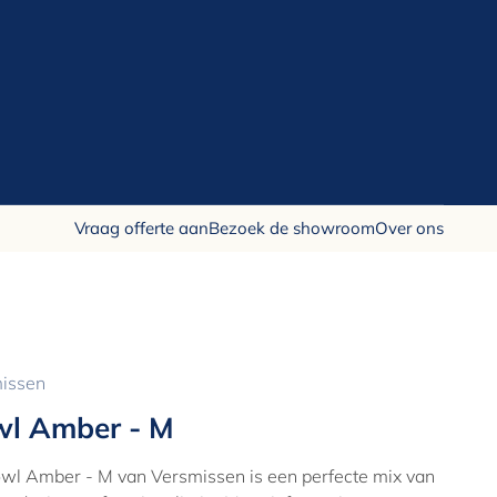
Vraag offerte aan
Bezoek de showroom
Over ons
issen
l Amber - M
wl Amber - M van Versmissen is een perfecte mix van