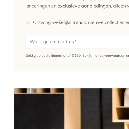
lanceringen en
exclusieve aanbiedingen
, alleen
Ontvang wekelijks trends, nieuwe collecties en
Geldig op bestellingen vanaf € 150.
Bekijk hier
de voorwaarden en 