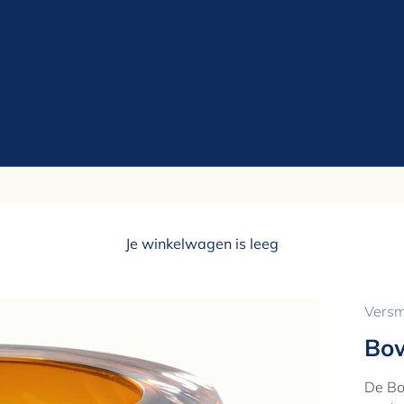
Je winkelwagen is leeg
Versm
Bow
De Bo