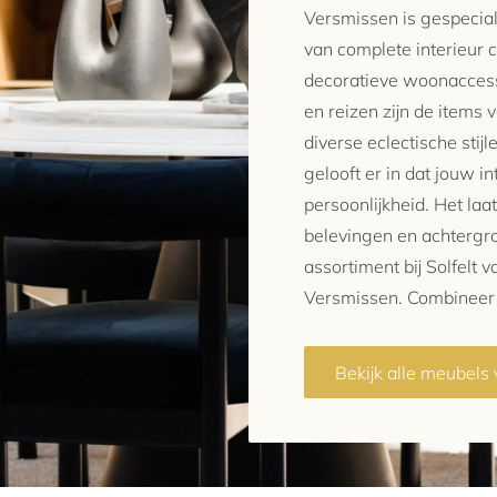
Versmissen is gespecial
van complete interieur c
decoratieve woonaccesso
en reizen zijn de items
diverse eclectische stij
gelooft er in dat jouw i
persoonlijkheid. Het laat
belevingen en achtergro
assortiment bij Solfelt 
Versmissen. Combineer e
Bekijk alle meubels