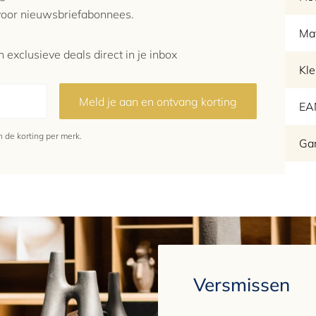
 voor nieuwsbriefabonnees.
Mat
 exclusieve deals direct in je inbox
Kle
Meld je aan en ontvang korting
EA
de korting per merk.
Gar
Versmissen