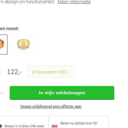
 design en functionaliteit.
Meer informatie
een maat:
-
122,-
e prijs
Aanbiedingsprijs
Je bespaart €82,-
In mijn winkelwagen
Vraag vrijblijvend een offerte aan
Bestel nu, betaal over 30
Betaal in 3 delen, 0% rente