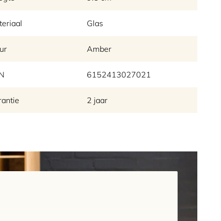
eriaal
Glas
ur
Amber
N
6152413027021
antie
2 jaar