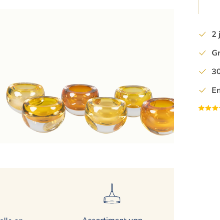
4
5
2 
6
Gr
7
8
30
9
En
10
11
12
13
14
15