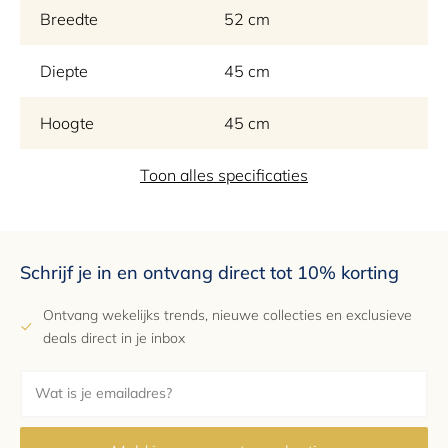
Breedte
52 cm
Diepte
45 cm
Hoogte
45 cm
Materiaal
Toon alles specificaties
Petrified Wood
Kleur
Zwart
Schrijf je in en ontvang direct tot 10% korting
EAN
6152414080087
Ontvang wekelijks trends, nieuwe collecties en exclusieve
Garantie
2 jaar
deals direct in je inbox