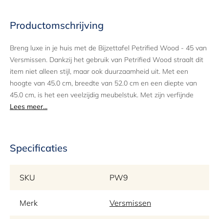
Productomschrijving
Breng luxe in je huis met de Bijzettafel Petrified Wood - 45 van
Versmissen. Dankzij het gebruik van Petrified Wood straalt dit
item niet alleen stijl, maar ook duurzaamheid uit. Met een
hoogte van 45.0 cm, breedte van 52.0 cm en een diepte van
45.0 cm, is het een veelzijdig meubelstuk. Met zijn verfijnde
details is het de perfecte aanvulling voor elke ruimte.
Lees meer...
Specificaties
SKU
PW9
Merk
Versmissen