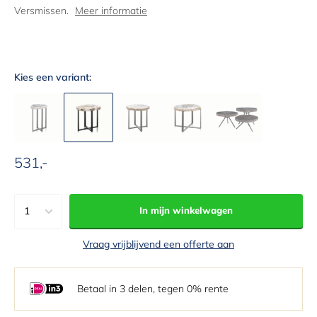
Versmissen.
Meer informatie
Kies een variant:
531,-
Aanbiedingsprijs
1
In mijn winkelwagen
1
Vraag vrijblijvend een offerte aan
2
3
Betaal in 3 delen, tegen 0% rente
4