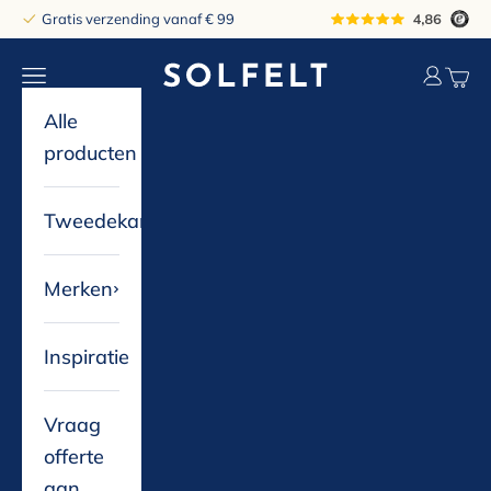
Naar inhoud
Gratis verzending vanaf € 99
solfelt
Navigatiemenu openen
Accountp
Winke
Alle
producten
Tweedekans
Merken
Inspiratie
Vraag
offerte
aan