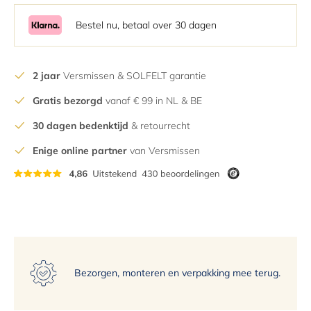
5
6
Bestel nu, betaal over 30 dagen
7
8
2 jaar
Versmissen & SOLFELT garantie
9
Gratis bezorgd
vanaf € 99 in NL & BE
10
11
30 dagen bedenktijd
& retourrecht
12
Enige online partner
van Versmissen
13
14
15
Bezorgen, monteren en verpakking mee terug.