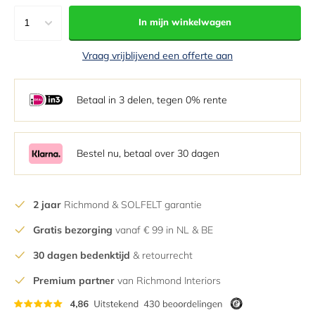
1
In mijn winkelwagen
1
Vraag vrijblijvend een offerte aan
2
3
Betaal in 3 delen, tegen 0% rente
4
5
6
Bestel nu, betaal over 30 dagen
7
8
2 jaar
Richmond & SOLFELT garantie
9
Gratis bezorging
vanaf € 99 in NL & BE
10
11
30 dagen bedenktijd
& retourrecht
12
Premium partner
van Richmond Interiors
13
14