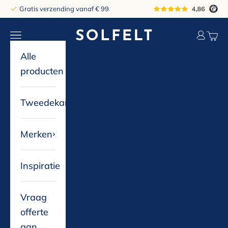
Naar inhoud
Gratis verzending vanaf € 99
solfelt
Navigatiemenu openen
Accountp
Winke
Alle
producten
Tweedekans
Merken
Inspiratie
Vraag
offerte
aan