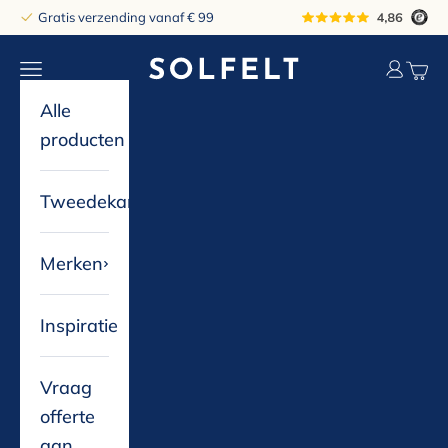
Naar inhoud
Gratis verzending vanaf € 99
solfelt
Navigatiemenu openen
Accountp
Winke
Alle
producten
Tweedekans
Merken
Inspiratie
Vraag
offerte
aan