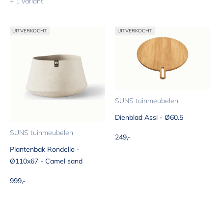
+ 1 variant
UITVERKOCHT
UITVERKOCHT
SUNS tuinmeubelen
Dienblad Assi - Ø60.5
SUNS tuinmeubelen
Aanbiedingsprijs
249,-
Plantenbak Rondello -
Ø110x67 - Camel sand
Aanbiedingsprijs
999,-