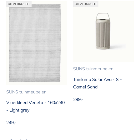
UITVERKOCHT
UITVERKOCHT
SUNS tuinmeubelen
Tuinlamp Solar Ava - S -
Camel Sand
SUNS tuinmeubelen
Aanbiedingsprijs
299,-
Vloerkleed Veneto - 160x240
- Light grey
Aanbiedingsprijs
249,-