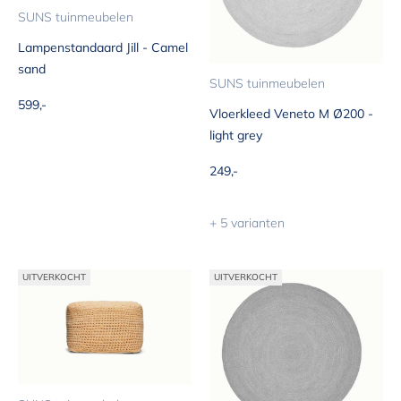
SUNS tuinmeubelen
Lampenstandaard Jill - Camel
sand
SUNS tuinmeubelen
Aanbiedingsprijs
599,-
Vloerkleed Veneto M Ø200 -
light grey
Aanbiedingsprijs
249,-
+ 5 varianten
UITVERKOCHT
UITVERKOCHT