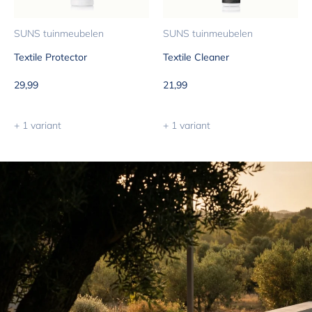
SUNS tuinmeubelen
SUNS tuinmeubelen
Textile Protector
Textile Cleaner
Aanbiedingsprijs
Aanbiedingsprijs
29,99
21,99
+ 1 variant
+ 1 variant