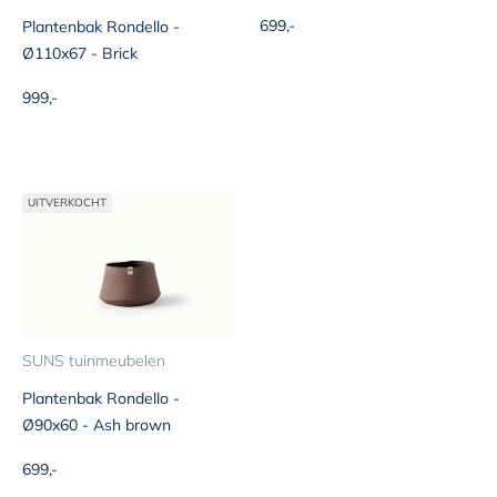
Aanbiedingsprijs
699,-
Plantenbak Rondello -
Ø110x67 - Brick
Aanbiedingsprijs
999,-
UITVERKOCHT
SUNS tuinmeubelen
Plantenbak Rondello -
Ø90x60 - Ash brown
Aanbiedingsprijs
699,-