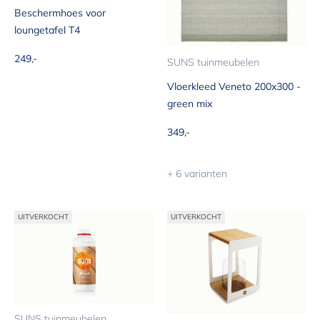
Beschermhoes voor
loungetafel T4
Aanbiedingsprijs
249,-
SUNS tuinmeubelen
Vloerkleed Veneto 200x300 -
green mix
Aanbiedingsprijs
349,-
+ 6 varianten
UITVERKOCHT
UITVERKOCHT
SUNS tuinmeubelen