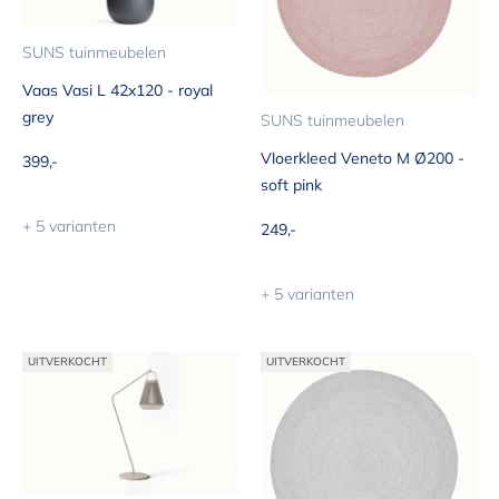
SUNS tuinmeubelen
Vaas Vasi L 42x120 - royal
grey
SUNS tuinmeubelen
Vloerkleed Veneto M Ø200 -
Aanbiedingsprijs
399,-
soft pink
+ 5 varianten
Aanbiedingsprijs
249,-
+ 5 varianten
UITVERKOCHT
UITVERKOCHT