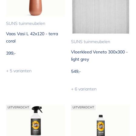
SUNS tuinmeubelen
Vaas Vasi L 42x120 - terra
coral
SUNS tuinmeubelen
Vloerkleed Veneto 300x300 -
Aanbiedingsprijs
399,-
light grey
+ 5 varianten
Aanbiedingsprijs
549,-
+ 6 varianten
UITVERKOCHT
UITVERKOCHT