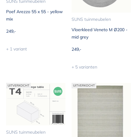
SUNS tuinmeubelen
Poef Arezzo 55 x 55 - yellow
mix
SUNS tuinmeubelen
Vloerkleed Veneto M Ø200 -
Aanbiedingsprijs
249,-
mid grey
Aanbiedingsprijs
+ 1 variant
249,-
+ 5 varianten
UITVERKOCHT
UITVERKOCHT
SUNS tuinmeubelen