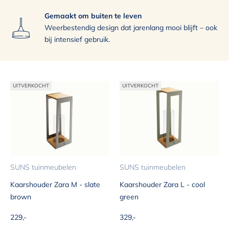
Zorgeloos proberen
Gemaakt om buiten te leven
Binnen één week in je tuin
Weerbestendig design dat jarenlang mooi blijft – ook
bij intensief gebruik.
UITVERKOCHT
UITVERKOCHT
SUNS tuinmeubelen
SUNS tuinmeubelen
Kaarshouder Zara M - slate
Kaarshouder Zara L - cool
brown
green
Aanbiedingsprijs
Aanbiedingsprijs
229,-
329,-