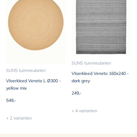
SUNS tuinmeubelen
SUNS tuinmeubelen
Vloerkleed Veneto 160x240 -
dark grey
Vloerkleed Veneto L Ø300 -
yellow mix
Aanbiedingsprijs
249,-
Aanbiedingsprijs
549,-
+ 4 varianten
+ 2 varianten