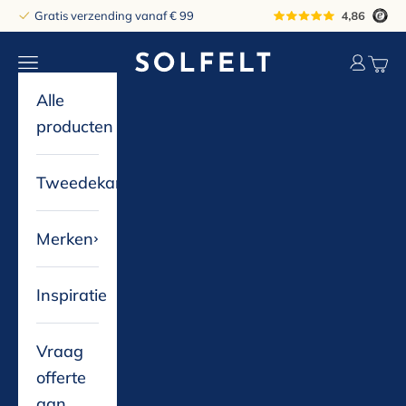
Naar inhoud
Gratis verzending vanaf € 99
solfelt
Navigatiemenu openen
Accountp
Winke
Alle
producten
Tweedekans
Merken
Inspiratie
Vraag
offerte
aan