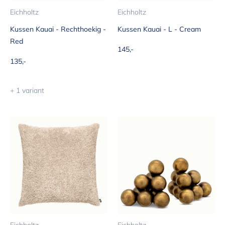
Eichholtz
Eichholtz
Kussen Kauai - Rechthoekig -
Kussen Kauai - L - Cream
Red
Aanbiedingsprijs
145,-
Aanbiedingsprijs
135,-
+ 1 variant