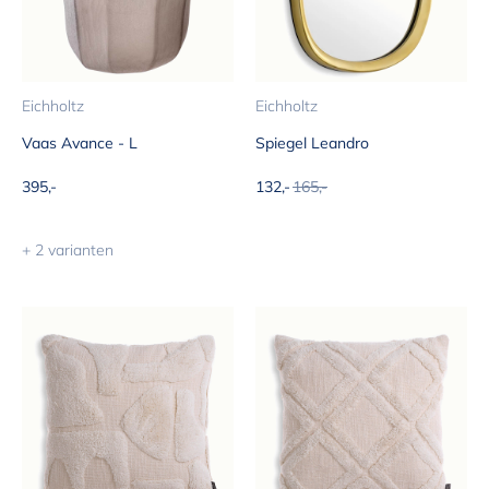
Eichholtz
Eichholtz
Vaas Avance - L
Spiegel Leandro
Aanbiedingsprijs
Aanbiedingsprijs
Normale prijs
395,-
132,-
165,-
+ 2 varianten