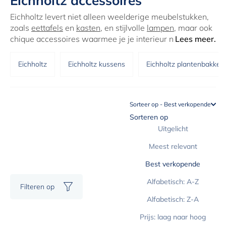
Eichholtz accessoires
Eichholtz levert niet alleen weelderige meubelstukken,
zoals
eettafels
en
kasten
, en stijlvolle
lampen
, maar ook
chique accessoires waarmee je je interieur net dat
Lees meer.
beetje extra geeft. Hier presenteren we de uitgebreide
collectie woonaccessoires van Eichholtz. Je kunt deze
Eichholtz
Eichholtz kussens
Eichholtz plantenbakken
mooie items natuurlijk niet alleen voor jezelf bestellen,
ze zijn ook bij uitstek geschikt als bijzonder cadeau bij
een speciale gelegenheid zoals een huwelijk, een
verjaardag of een jubileum op het werk.
Sorteer op - Best verkopende
Sorteren op
Uitgelicht
Meest relevant
Best verkopende
Alfabetisch: A-Z
Filteren op
Alfabetisch: Z-A
Prijs: laag naar hoog