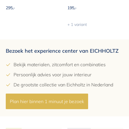
Aanbiedingsprijs
Aanbiedingsprijs
295,-
195,-
+ 1 variant
Bezoek het experience center van EICHHOLTZ
Bekijk materialen, zitcomfort en combinaties
Persoonlijk advies voor jouw interieur
De grootste collectie van Eichholtz in Nederland
Plan hier binnen 1 minuut je bezoek