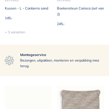
Eichholtz
Eichholtz
Kussen - L - Canberra sand
Boekensteun Carioca (set van
2)
Aanbiedingsprijs
145,-
Aanbiedingsprijs
245,-
+ 3 varianten
Montageservice
Exclusief assortiment
Uitstekende bezorgservice
Bezorgen, uitpakken, monteren en verpakking mee
terug.