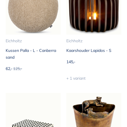
Eichholtz
Eichholtz
Kussen Palla - L - Canberra
Kaarshouder Lapidos - S
sand
Aanbiedingsprijs
145,-
Aanbiedingsprijs
Normale prijs
62,-
125,-
+ 1 variant