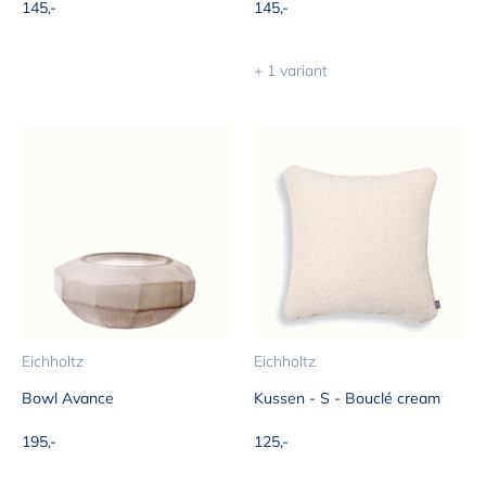
Aanbiedingsprijs
Aanbiedingsprijs
145,-
145,-
+ 1 variant
Eichholtz
Eichholtz
Bowl Avance
Kussen - S - Bouclé cream
Aanbiedingsprijs
Aanbiedingsprijs
195,-
125,-