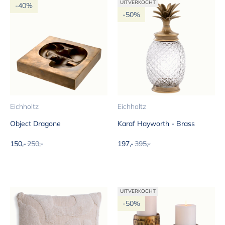
UITVERKOCHT
-40%
-50%
Eichholtz
Eichholtz
Object Dragone
Karaf Hayworth - Brass
Aanbiedingsprijs
Normale prijs
Aanbiedingsprijs
Normale prijs
150,-
250,-
197,-
395,-
UITVERKOCHT
-50%