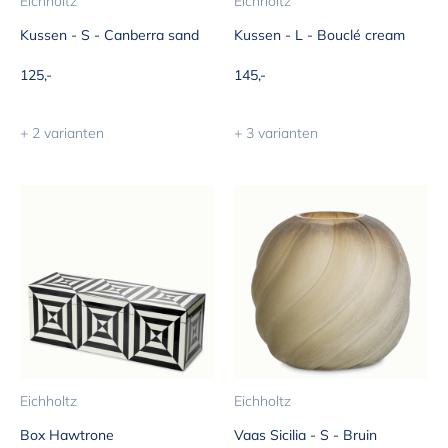
Eichholtz
Eichholtz
Kussen - S - Canberra sand
Kussen - L - Bouclé cream
Aanbiedingsprijs
Aanbiedingsprijs
125,-
145,-
+ 2 varianten
+ 3 varianten
Eichholtz
Eichholtz
Box Hawtrone
Vaas Sicilia - S - Bruin