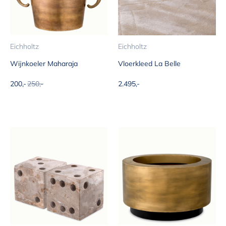
Eichholtz
Eichholtz
Wijnkoeler Maharaja
Vloerkleed La Belle
Aanbiedingsprijs
Normale prijs
Aanbiedingsprijs
200,-
250,-
2.495,-