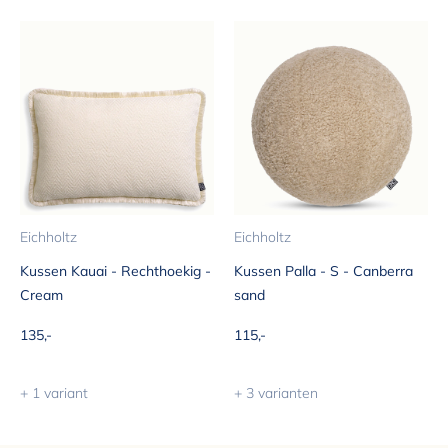
Eichholtz
Eichholtz
Kussen Kauai - Rechthoekig -
Kussen Palla - S - Canberra
Cream
sand
Aanbiedingsprijs
Aanbiedingsprijs
135,-
115,-
+ 1 variant
+ 3 varianten