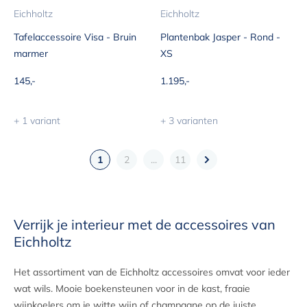
Eichholtz
Eichholtz
Tafelaccessoire Visa - Bruin
Plantenbak Jasper - Rond -
marmer
XS
Aanbiedingsprijs
Aanbiedingsprijs
145,-
1.195,-
+ 1 variant
+ 3 varianten
1
2
...
11
Verrijk je interieur met de accessoires van
Eichholtz
Het assortiment van de Eichholtz accessoires omvat voor ieder
wat wils. Mooie boekensteunen voor in de kast, fraaie
wijnkoelers om je witte wijn of champagne op de juiste