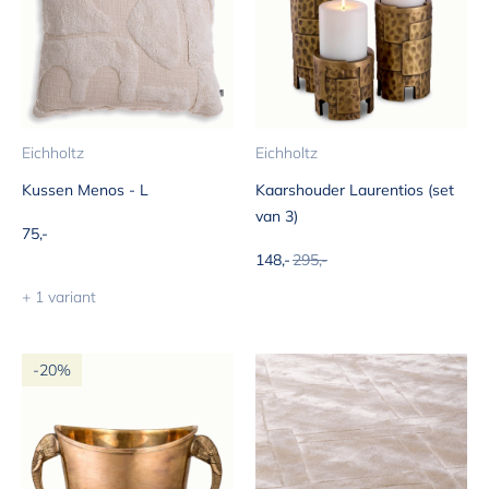
Eichholtz
Eichholtz
Kussen Menos - L
Kaarshouder Laurentios (set
van 3)
Aanbiedingsprijs
75,-
Aanbiedingsprijs
Normale prijs
148,-
295,-
+ 1 variant
-20%