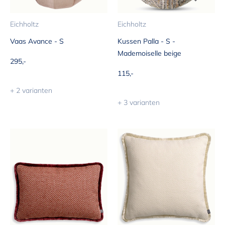
Eichholtz
Eichholtz
Vaas Avance - S
Kussen Palla - S -
Mademoiselle beige
Aanbiedingsprijs
295,-
Aanbiedingsprijs
115,-
+ 2 varianten
+ 3 varianten