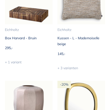
Eichholtz
Eichholtz
Box Harvard - Bruin
Kussen - L - Mademoiselle
beige
Aanbiedingsprijs
295,-
Aanbiedingsprijs
145,-
+ 1 variant
+ 3 varianten
-20%