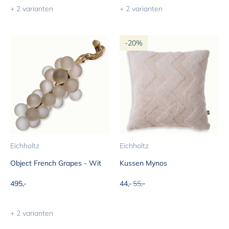
+ 2 varianten
+ 2 varianten
-20%
Eichholtz
Eichholtz
Object French Grapes - Wit
Kussen Mynos
Aanbiedingsprijs
Aanbiedingsprijs
Normale prijs
495,-
44,-
55,-
+ 2 varianten